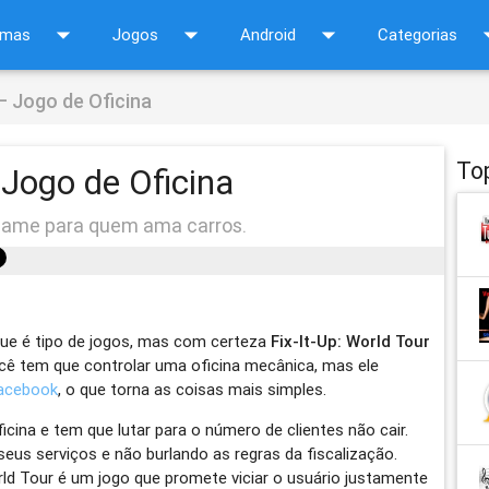
arrow_drop_down
arrow_drop_down
arrow_drop_down
arrow_d
amas
Jogos
Android
Categorias
 – Jogo de Oficina
To
 Jogo de Oficina
game para quem ama carros.
 que é tipo de jogos, mas com certeza
Fix-It-Up: World Tour
cê tem que controlar uma oficina mecânica, mas ele
Facebook
, o que torna as coisas mais simples.
icina e tem que lutar para o número de clientes não cair.
seus serviços e não burlando as regras da fiscalização.
rld Tour é um jogo que promete viciar o usuário justamente