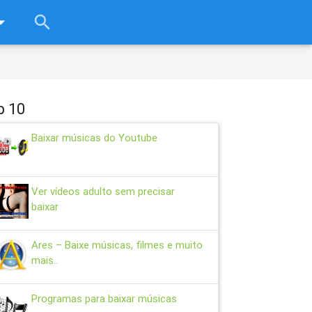
rop_down
search
close
p 10
Baixar músicas do Youtube
Ver vídeos adulto sem precisar
baixar
Ares – Baixe músicas, filmes e muito
mais..
Programas para baixar músicas