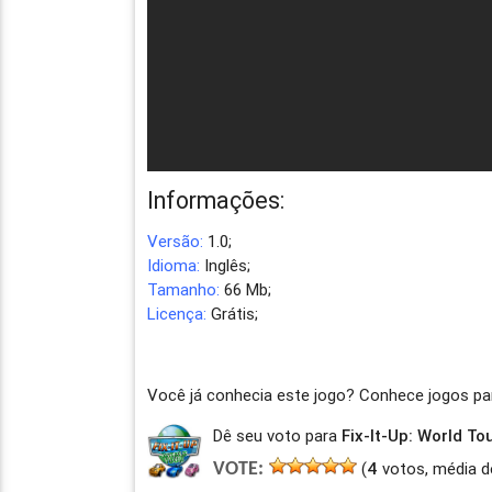
Informações:
Versão:
1.0;
Idioma:
Inglês;
Tamanho:
66 Mb;
Licença:
Grátis;
Você já conhecia este jogo? Conhece jogos p
Dê seu voto para
Fix-It-Up: World To
(
4
votos, média d
VOTE: