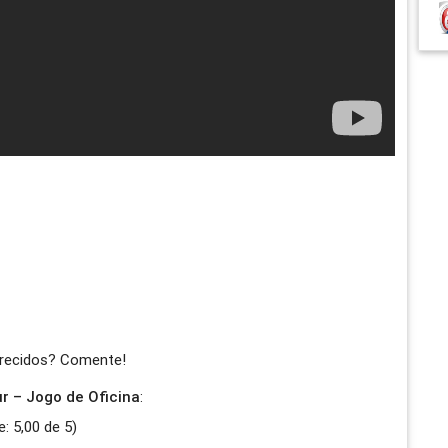
arecidos? Comente!
ur – Jogo de Oficina
:
e:
5,00
de
5
)