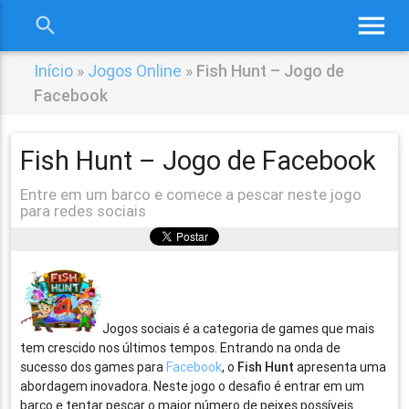
menu
search
close
Início
»
Jogos Online
»
Fish Hunt – Jogo de
Facebook
Fish Hunt – Jogo de Facebook
Entre em um barco e comece a pescar neste jogo
para redes sociais
Jogos sociais é a categoria de games que mais
tem crescido nos últimos tempos. Entrando na onda de
sucesso dos games para
Facebook
, o
Fish Hunt
apresenta uma
abordagem inovadora. Neste jogo o desafio é entrar em um
barco e tentar pescar o maior número de peixes possíveis.