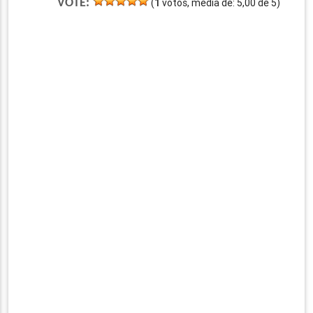
VOTE:
(
1
votos, média de:
5,00
de
5
)