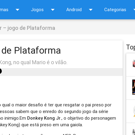
arrow_drop_down
arrow_drop_down
arrow_drop_down
arrow_d
amas
Jogos
Android
Categorias
r – jogo de Plataforma
To
 de Plataforma
ong, no qual Mario é o vilão.
qual o maior desafio é ter que resgatar o pai preso por
essoas sabem que o enredo do segundo jogo da série
o inimigo.Em
Donkey Kong Jr
., o objetivo do personagem
Donkey Kong) que está preso em uma gaiola.