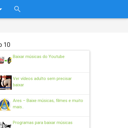
rop_down
search
close
p 10
Baixar músicas do Youtube
Ver vídeos adulto sem precisar
baixar
Ares – Baixe músicas, filmes e muito
mais..
Programas para baixar músicas