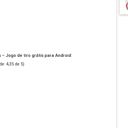
– Jogo de tiro grátis para Android
:
de:
4,35
de
5
)