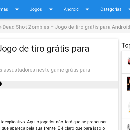
arrow_drop_down
arrow_drop_down
arrow_drop_down
arrow_d
amas
Jogos
Android
Categorias
»
Dead Shot Zombies – Jogo de tiro grátis para Androi
To
go de tiro grátis para
s assustadores neste game grátis para
oexplicativo. Aqui o jogador não terá que se preocupar
que apareça pela sua frente. E é claro que para isso o