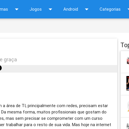
arrow_drop_down
arrow_drop_down
arrow_drop_down
arrow_d
amas
Jogos
Android
Categorias
To
de graça
 a área de TI, principalmente com redes, precisam estar
. Da mesma forma, muitos profissionais que gostam do
des, mas sem precisar se comprometer com um curso
er trabalhar para o resto de sua vida. Mas hoje na internet