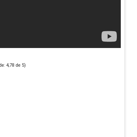
de:
4,78
de
5
)