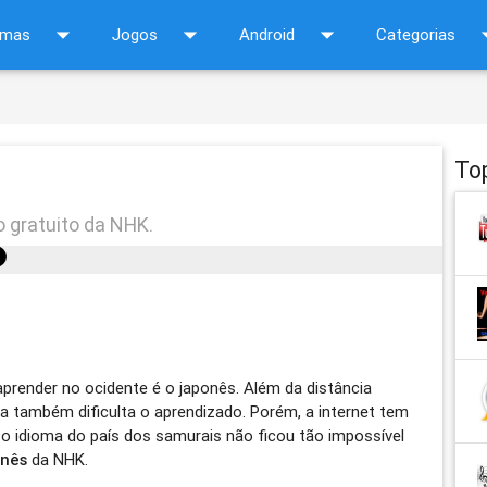
arrow_drop_down
arrow_drop_down
arrow_drop_down
arrow_d
amas
Jogos
Android
Categorias
To
o gratuito da NHK.
aprender no ocidente é o japonês. Além da distância
sa também dificulta o aprendizado. Porém, a internet tem
 o idioma do país dos samurais não ficou tão impossível
onês
da NHK.