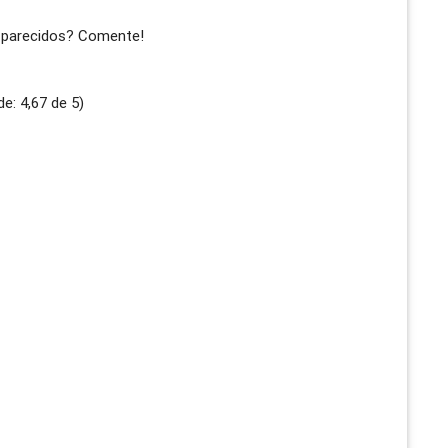
 parecidos? Comente!
de:
4,67
de
5
)