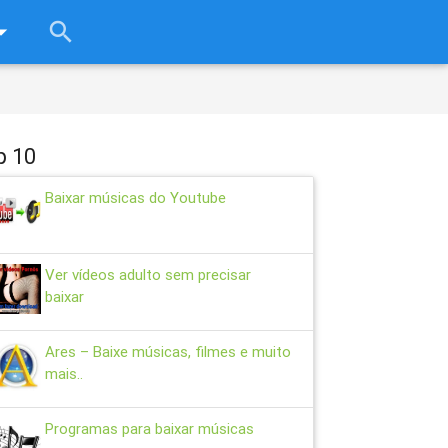
rop_down
search
close
p 10
Baixar músicas do Youtube
Ver vídeos adulto sem precisar
baixar
Ares – Baixe músicas, filmes e muito
mais..
Programas para baixar músicas