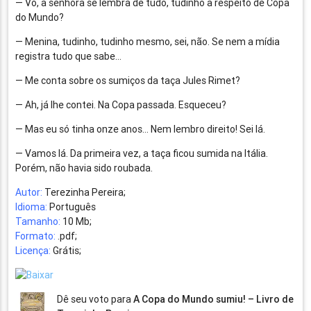
— Vó, a senhora se lembra de tudo, tudinho a respeito de Copa
do Mundo?
— Menina, tudinho, tudinho mesmo, sei, não. Se nem a mídia
registra tudo que sabe…
— Me conta sobre os sumiços da taça Jules Rimet?
— Ah, já lhe contei. Na Copa passada. Esqueceu?
— Mas eu só tinha onze anos… Nem lembro direito! Sei lá.
— Vamos lá. Da primeira vez, a taça ficou sumida na Itália.
Porém, não havia sido roubada.
Autor:
Terezinha Pereira;
Idioma:
Português
Tamanho:
10 Mb;
Formato:
.pdf;
Licença:
Grátis;
Dê seu voto para
A Copa do Mundo sumiu! – Livro de