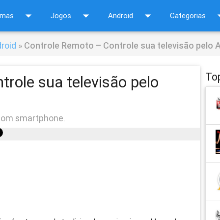
arrow_drop_down
arrow_drop_down
arrow_drop_down
arrow_d
amas
Jogos
Android
Categorias
droid
»
Controle Remoto – Controle sua televisão pelo 
To
role sua televisão pelo
o com smartphone.