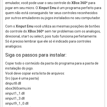
emulador, você pode usar o seu controle do
XBox 360º
para
jogar em seu micro. O
Xinput Emu
é um programa perfeito para
quem não está conseguindo ter seus controles reconhecidos
por outros emuladores ou jogos instalados no seu computador.
Com o
Xinput Emu
você utiliza as mesmas posições de botões
do controle do
XBox 360º
sem ter problemas com os analogos,
direcional, start ou select, pois tudo funciona perfeitamente.
Só é preciso lembrar que ele só é indicado para controles
analógicos.
Siga os passos para instalar:
Copie todo o conteúdo da pasta do programa para a pasta de
instalação do jogo.
Você deve copiar esta lista de arquivos:
Src (que é uma pasta)
dinput8.dll
xbox360cemu.ini
xinput1_1.dll
xinput1_3.dll
xinput9_1_0.dll