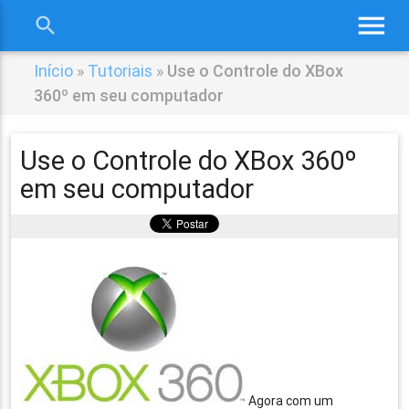
menu
search
close
Início
»
Tutoriais
»
Use o Controle do XBox
360º em seu computador
Use o Controle do XBox 360º
em seu computador
Agora com um