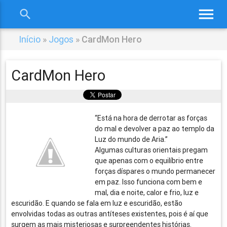
menu
search
close
Início
»
Jogos
»
CardMon Hero
CardMon Hero
“Está na hora de derrotar as forças
do mal e devolver a paz ao templo da
Luz do mundo de Aria.”
Algumas culturas orientais pregam
que apenas com o equilíbrio entre
forças díspares o mundo permanecer
em paz. Isso funciona com bem e
mal, dia e noite, calor e frio, luz e
escuridão. E quando se fala em luz e escuridão, estão
envolvidas todas as outras antíteses existentes, pois é aí que
surgem as mais misteriosas e surpreendentes histórias.