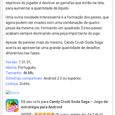
objetivos do jogador é destruir as garrafas que estão na tela,
para aumentar a quantidade de líquido.
Uma outra novidade interessante é a formação dos peixes, que
agora podem ser criados com uma combinação de quatro
peças da mesma cor, formando um quadrado. Estes peixes
acabam sempre destruindo uma peça importante do jogo.
Apesar de parecer mais do mesmo, Candy Crush Soda Saga
acerta ao apresentar uma grande quantidade de desafios
diferentes nas fases.
Versão:
1.31.31;
Idioma:
Português;
Tamanho:
46 Mb;
Sistemas compatíveis:
Android 2.3 ou superior;
Licença:
Grátis;
Dê seu voto para
Candy Crush Soda Saga – Jogo de
estratégia para Android
:
VOTE:
(
3
votos, média de:
4,67
de
5
)