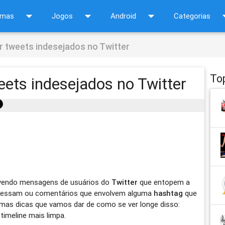
arrow_drop_down
arrow_drop_down
arrow_drop_down
arrow_d
amas
Jogos
Android
Categorias
r tweets indesejados no Twitter
To
eets indesejados no Twitter
r vendo mensagens de usuários do
Twitter
que entopem a
ressam ou comentários que envolvem alguma
hashtag
que
umas dicas que vamos dar de como se ver longe disso:
timeline mais limpa.