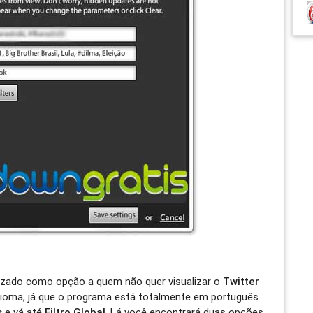
lizado como opção a quem não quer visualizar o
Twitter
dioma, já que o programa está totalmente em português.
s
e vá até
Filtro Global
. Lá você encontrará duas opções