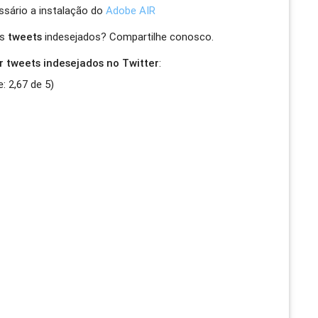
essário a instalação do
Adobe AIR
os
tweets
indesejados? Compartilhe conosco.
 tweets indesejados no Twitter
:
e:
2,67
de
5
)