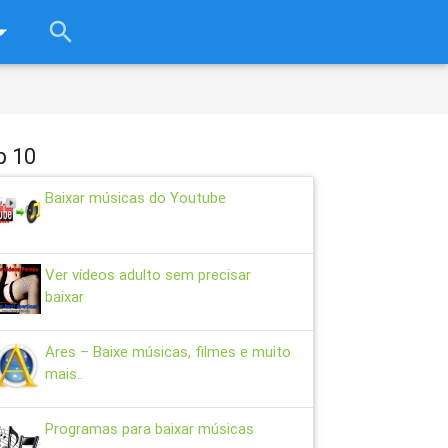
rop_down
search
close
p 10
Baixar músicas do Youtube
Ver vídeos adulto sem precisar
baixar
Ares – Baixe músicas, filmes e muito
mais..
Programas para baixar músicas