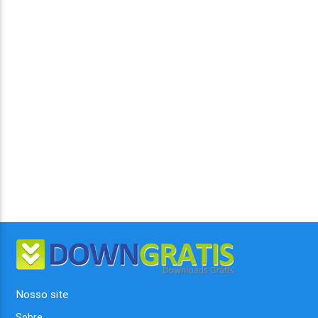
Nosso site
Sobre