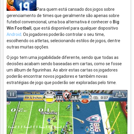
Para quem está cansado dos jogos sobre
gerenciamento de times que geralmente são apenas sobre
futebol convencional, uma boa alternativa é conhecer o
Big
Win Football
, que está disponível para qualquer dispositivo
Android
. Os jogadores poderão controlar o seu time,
escolhendo os atletas, selecionando estilos de jogos, dentre
outras muitas opções.
O jogo tem uma jogabilidade diferente, sendo que todas as
decisões acabam sendo baseadas em cartas, como se fosse
um álbum de figurinhas. Ao abrir estas cartas os jogadores
poderão encontrar novos jogadores e também novas
estratégias de jogo que poderão ser exploradas pelo time.