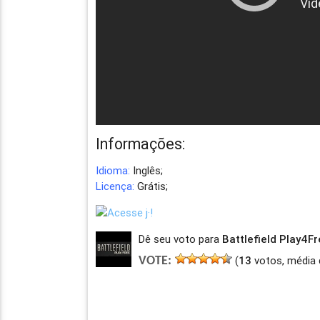
Informações:
Idioma:
Inglês;
Licença:
Grátis;
Dê seu voto para
Battlefield Play4Fr
(
13
votos, média 
VOTE: