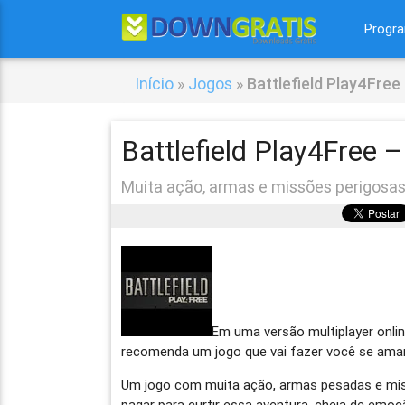
Progr
Início
»
Jogos
»
Battlefield Play4Free
Battlefield Play4Free –
Muita ação, armas e missões perigosas
Em uma versão multiplayer onli
recomenda um jogo que vai fazer você se amar
Um jogo com muita ação, armas pesadas e miss
pagar para curtir essa aventura, cheia de emoç