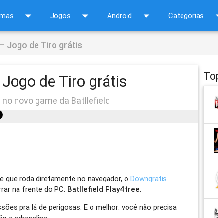
arrow_drop_down
arrow_drop_down
arrow_drop_down
arrow_d
amas
Jogos
Android
Categorias
 – Jogo de Tiro grátis
To
 Jogo de Tiro grátis
 no novo game da Batllefield
ne que roda diretamente no navegador, o
Downgratis
rar na frente do PC:
Batllefield Play4free
.
ões pra lá de perigosas. E o melhor: você não precisa
ão e adrenalina.