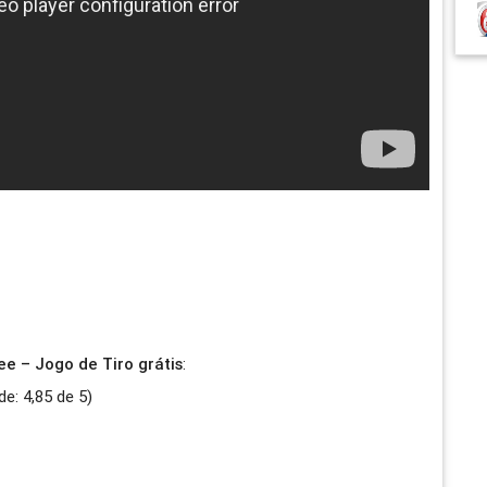
ee – Jogo de Tiro grátis
:
de:
4,85
de
5
)