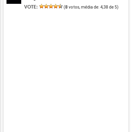
VOTE:
(
8
votos, média de:
4,38
de
5
)