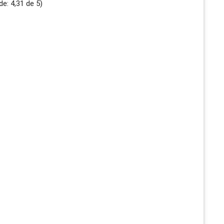
de:
4,31
de
5
)