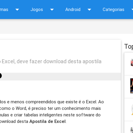
arrow_drop_down
arrow_drop_down
arrow_drop_down
arrow_d
amas
Jogos
Android
Categorias
To
 Excel, deve fazer download desta apostila
os e menos compreendidos que existe é o Excel. Ao
s como o Word, é preciso ter um conhecimento mais
las e criar tabelas inteligentes neste software do
 download desta
Apostila de Excel
.