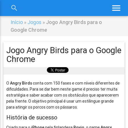
menu
search
close
Início
»
Jogos
»
Jogo Angry Birds para o
Google Chrome
Jogo Angry Birds para o Google
Chrome
O
Angry Birds
conta com 150 fases e com níveis diferentes de
dificuldades. Para se dar bem neste game é preciso ter muita
estratégia e saber acabar com os obstáculos que aparecerem
pela frente. O objetivo principal é usar um estilingue grande
para atingir os porcos com os pássaros.
História de sucesso
Criado para o
iPhone
pela finlandesa
Rovio
, o game
Angry