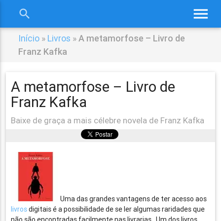
menu
search
close
Início
»
Livros
»
A metamorfose – Livro de
Franz Kafka
A metamorfose – Livro de
Franz Kafka
Baixe de graça a mais célebre novela de Franz Kafka
Uma das grandes vantagens de ter acesso aos
livros
digitais é a possibilidade de se ler algumas raridades que
não são encontradas facilmente nas livrarias. Um dos livros