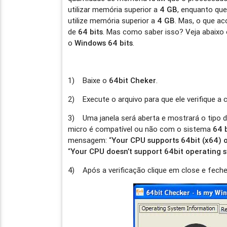
utilizar memória superior a
4 GB
, enquanto qu
utilize memória superior a
4 GB
. Mas, o que a
de
64 bits
. Mas como saber isso? Veja abaixo
o
Windows 64 bits
.
1) Baixe o
64bit Cheker
.
2) Execute o arquivo para que ele verifique a 
3) Uma janela será aberta e mostrará o tipo d
micro é compatível ou não com o sistema
64 
mensagem: “
Your CPU supports 64bit (x64) 
“
Your CPU doesn’t support 64bit operating 
4) Após a verificação clique em close e feche 