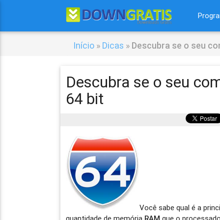
Progr
Início
»
Dicas
»
Descubra se o seu co
Descubra se o seu co
64 bit
Você sabe qual é a princ
quantidade de memória
RAM
que o processado