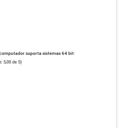
 computador suporta sistemas 64 bit
:
e:
5,00
de
5
)