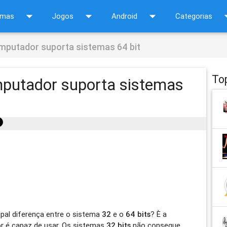
arrow_drop_down
arrow_drop_down
arrow_drop_down
arrow_d
amas
Jogos
Android
Categorias
mputador suporta sistemas 64 bit
To
mputador suporta sistemas
ipal diferença entre o sistema
32
e o
64 bits
? È a
r é capaz de usar. Os sistemas
32 bits
não consegue