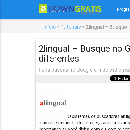
Progr
Início
»
Tutoriais
»
2lingual – Busque 
2lingual – Busque no 
diferentes
Faça buscas no Google em dois idiom
O sistemas de buscadores anti
mas recentemente eles começaram a utilizar 
importando se você digita .com ou .com.br, to