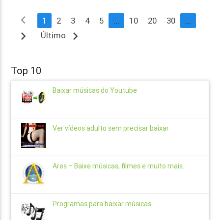
navigate_before
1
2
3
4
5
...
10
20
30
...
navigate_next
navigate_next
Último
Top 10
Baixar músicas do Youtube
Ver vídeos adulto sem precisar baixar
Ares – Baixe músicas, filmes e muito mais..
Programas para baixar músicas