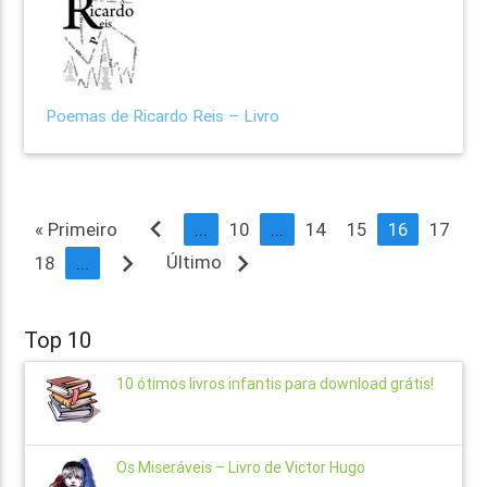
Poemas de Ricardo Reis – Livro
navigate_before
« Primeiro
...
10
...
14
15
16
17
navigate_next
navigate_next
Último
18
...
Top 10
10 ótimos livros infantis para download grátis!
Os Miseráveis – Livro de Victor Hugo