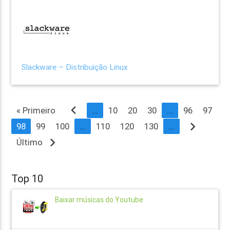
Slackware – Distribuição Linux
navigate_before
« Primeiro
...
10
20
30
...
96
97
navigate_next
98
99
100
...
110
120
130
...
navigate_next
Último
Top 10
Baixar músicas do Youtube