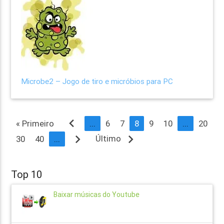
Microbe2 – Jogo de tiro e micróbios para PC
navigate_before
« Primeiro
...
6
7
8
9
10
...
20
navigate_next
navigate_next
Último
30
40
...
Top 10
Baixar músicas do Youtube