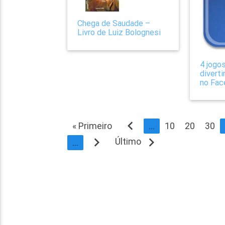
Chega de Saudade –
Livro de Luiz Bolognesi
4 jogo
divert
no Fac
navigate_before
« Primeiro
...
10
20
30
navigate_next
navigate_next
Último
...