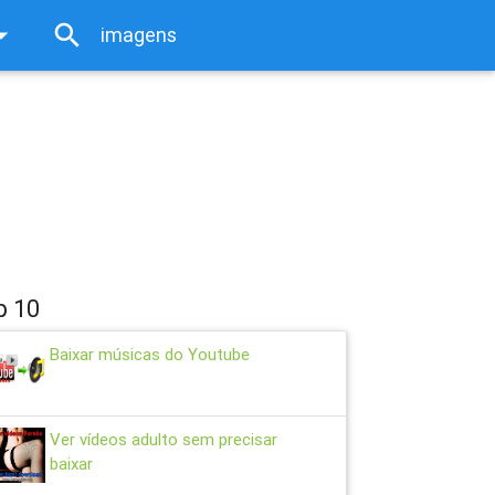
rop_down
search
close
p 10
Baixar músicas do Youtube
Ver vídeos adulto sem precisar
baixar