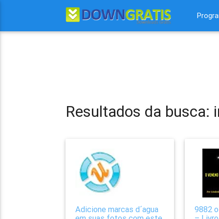
Progr
Resultados da busca:
Adicione marcas d´agua
9882 o
em suas fotos com este
– Livr