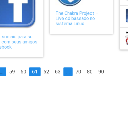
The Chakra Project –
Live cd baseado no
sistema Linux
s sociais para se
ir com seus amigos
ebook
...
59
60
61
62
63
...
70
80
90