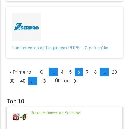
Fundamentos da Linguagem PHP5 – Curso grátis
navigate_before
« Primeiro
...
4
5
6
7
8
...
20
navigate_next
navigate_next
Último
30
40
...
Top 10
Baixar músicas do Youtube