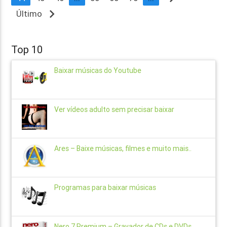
navigate_next
Último
Top 10
Baixar músicas do Youtube
Ver vídeos adulto sem precisar baixar
Ares – Baixe músicas, filmes e muito mais..
Programas para baixar músicas
Nero 7 Premium – Gravador de CDs e DVDs