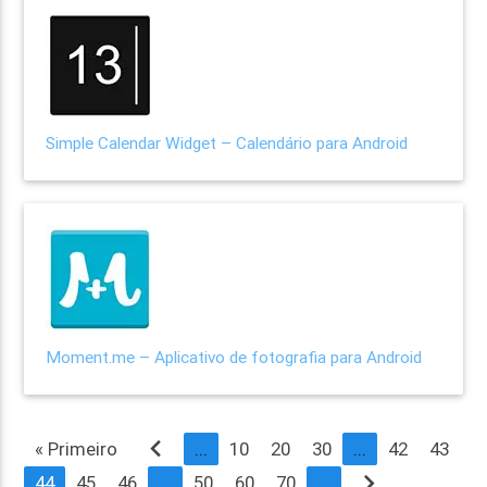
Simple Calendar Widget – Calendário para Android
Moment.me – Aplicativo de fotografia para Android
navigate_before
« Primeiro
...
10
20
30
...
42
43
navigate_next
44
45
46
...
50
60
70
...