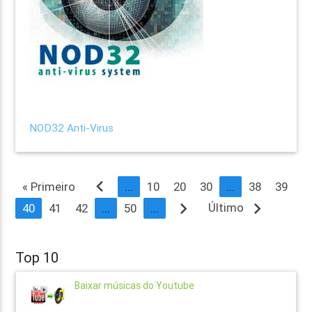
NOD32 Anti-Virus
navigate_before
« Primeiro
...
10
20
30
...
38
39
navigate_next
navigate_next
Último
40
41
42
...
50
...
Top 10
Baixar músicas do Youtube