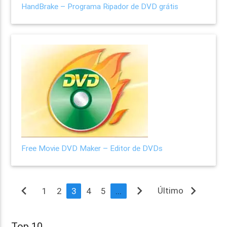
HandBrake – Programa Ripador de DVD grátis
Free Movie DVD Maker – Editor de DVDs
navigate_before
navigate_next
navigate_next
Último
1
2
3
4
5
...
Top 10