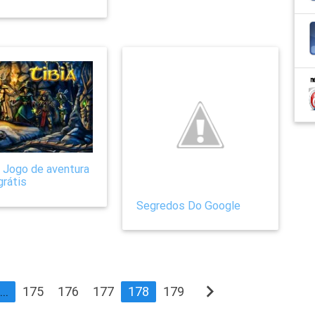
– Jogo de aventura
grátis
Segredos Do Google
navigate_next
...
175
176
177
178
179