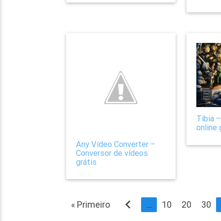
Tibia 
online 
Any Vídeo Converter –
Conversor de vídeos
grátis
navigate_before
« Primeiro
...
10
20
30