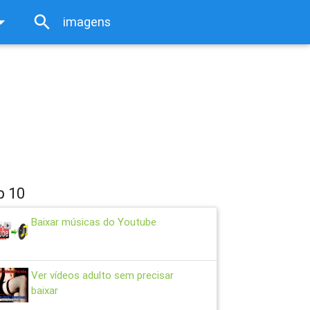
rop_down
search
close
p 10
Baixar músicas do Youtube
Ver vídeos adulto sem precisar
baixar