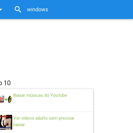
rop_down
search
close
p 10
Baixar músicas do Youtube
Ver vídeos adulto sem precisar
baixar