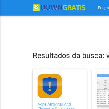
Progr
Resultados da busca:
Aone Antivirus And
Cleaner – Deixe o seu