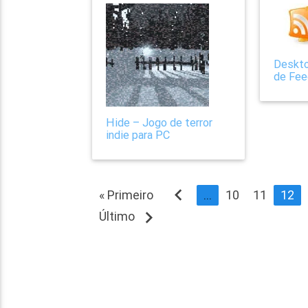
Deskto
de Fee
Hide – Jogo de terror
indie para PC
navigate_before
« Primeiro
...
10
11
12
navigate_next
Último