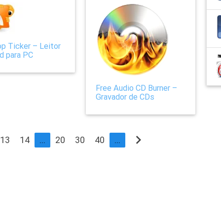
p Ticker – Leitor
d para PC
Free Audio CD Burner –
Gravador de CDs
navigate_next
13
14
...
20
30
40
...