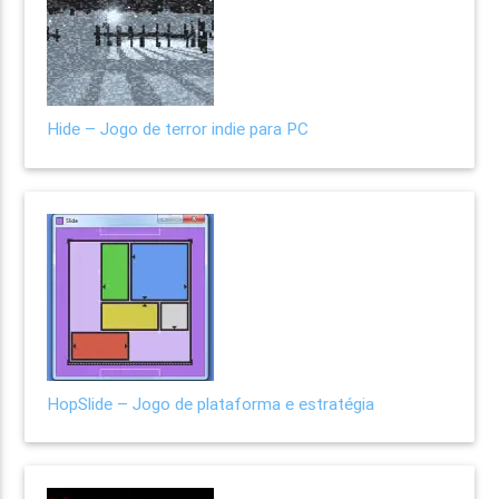
Hide – Jogo de terror indie para PC
HopSlide – Jogo de plataforma e estratégia