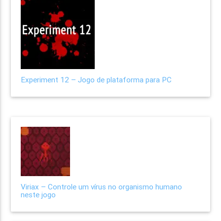
Experiment 12 – Jogo de plataforma para PC
Viriax – Controle um vírus no organismo humano
neste jogo