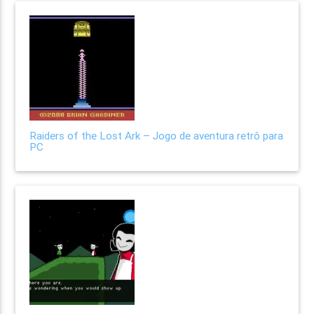
Raiders of the Lost Ark – Jogo de aventura retrô para
PC