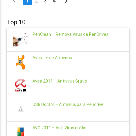
navigate_before
navigate_next
1
2
3
4
Top 10
PenClean – Remova Vírus de PenDrives
Avast! Free Antivirus
Avira 2011 – Antivírus Grátis
USB Doctor – Antivírus para Pendrive
AVG 2011 – Anti Vírus grátis